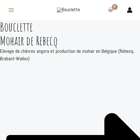
Aller
au
Main
contenu
Bouclette
Menu
Mohair de Rebecq
Elevage de chèvres angora et production de mohair en Belgique (Rebecq,
Brabant-Wallon)